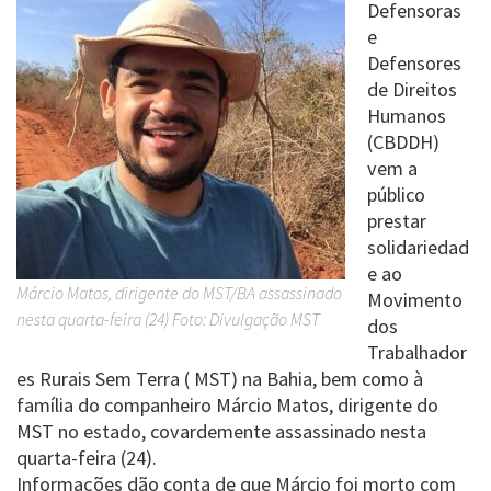
Defensoras
e
Defensores
de Direitos
Humanos
(CBDDH)
vem a
público
prestar
solidariedad
e ao
Márcio Matos, dirigente do MST/BA assassinado
Movimento
nesta quarta-feira (24) Foto: Divulgação MST
dos
Trabalhador
es Rurais Sem Terra ( MST) na Bahia, bem como à
família do companheiro Márcio Matos, dirigente do
MST no estado, covardemente assassinado nesta
quarta-feira (24).
Informações dão conta de que Márcio foi morto com